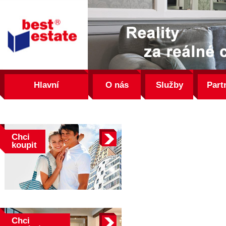
best
estate
Hlavní
O nás
Služby
Part
Chci
koupit
Chci