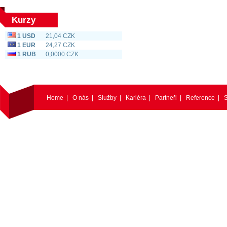
Kurzy
1 USD
21,04 CZK
1 EUR
24,27 CZK
1 RUB
0,0000 CZK
Home
|
O nás
|
Služby
|
Kariéra
|
Partneři
|
Reference
|