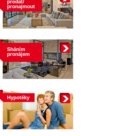
prodat/
pronajmout
Sháním
pronájem
Hypotéky