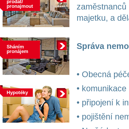
prodat/
zaměstnanců Be
pronajmout
majetku, a děla
Správa nemov
Sháním
pronájem
• Obecná péče
• komunikace 
Hypotéky
• připojení k 
• pojištění ne