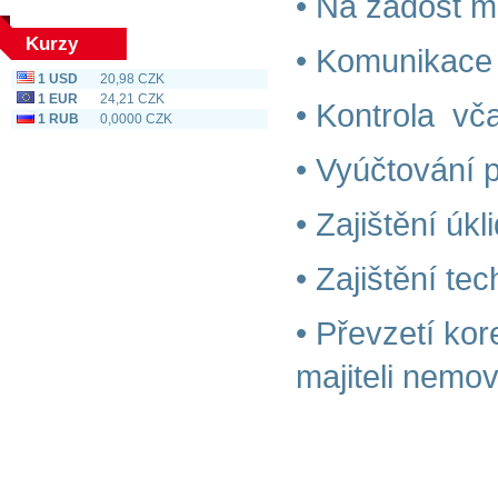
• Na žádost ma
Kurzy
• Komunikace
1 USD
20,98 CZK
1 EUR
24,21 CZK
• Kontrola vč
1 RUB
0,0000 CZK
• Vyúčtování 
• Zajištění úk
• Zajištění te
• Převzetí ko
majiteli nemovi