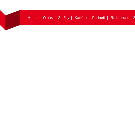
Home
|
O nás
|
Služby
|
Kariéra
|
Partneři
|
Reference
|