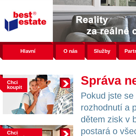
best
estate
Hlavní
O nás
Služby
Part
Správa n
Chci
koupit
Pokud jste se 
rozhodnutí a 
dětem zisk v 
postará o vše
Chci