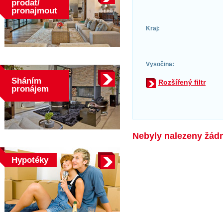
prodat/
pronajmout
Kraj:
Vysočina:
Sháním
Rozšířený filtr
pronájem
Nebyly nalezeny žádné
Hypotéky