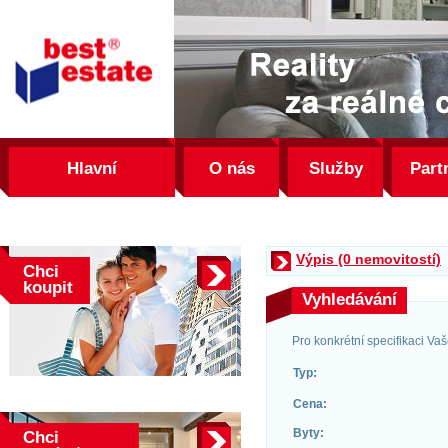
best
estate
Hlavní
O nás
Služby
Part
Výpis (0 nemovitostí)
Chci
koupit
Vyhledávání
Pro konkrétní specifikaci Va
Typ:
Cena:
Byty:
Chci