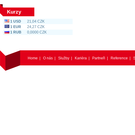
Kurzy
1 USD
21,04 CZK
1 EUR
24,27 CZK
1 RUB
0,0000 CZK
Home
|
O nás
|
Služby
|
Kariéra
|
Partneři
|
Reference
|