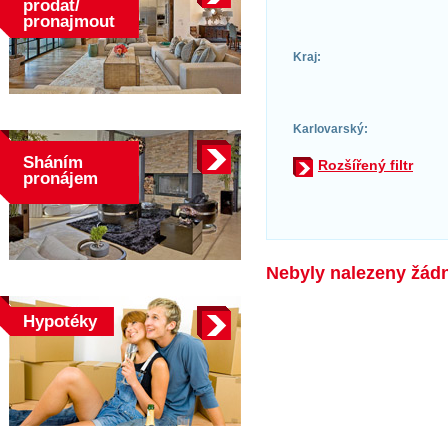
prodat/
pronajmout
Kraj:
Karlovarský:
Sháním
Rozšířený filtr
pronájem
Nebyly nalezeny žádné
Hypotéky