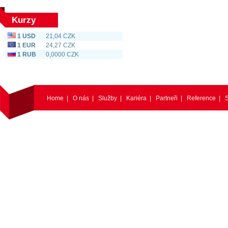
Kurzy
1 USD
21,04 CZK
1 EUR
24,27 CZK
1 RUB
0,0000 CZK
Home
|
O nás
|
Služby
|
Kariéra
|
Partneři
|
Reference
|