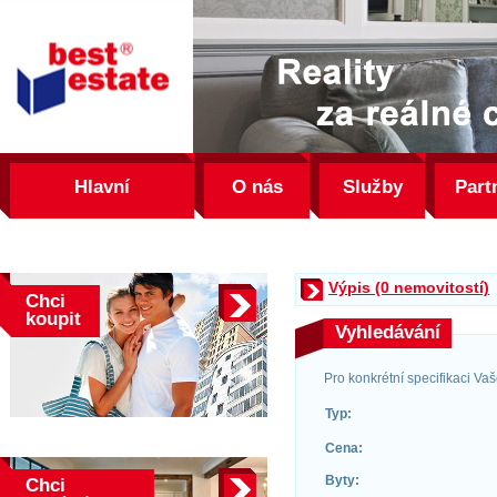
best
estate
Hlavní
O nás
Služby
Part
Výpis (0 nemovitostí)
Chci
koupit
Vyhledávání
Pro konkrétní specifikaci Va
Typ:
Cena:
Byty:
Chci