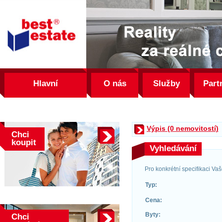
best
estate
Hlavní
O nás
Služby
Part
Výpis (0 nemovitostí)
Chci
koupit
Vyhledávání
Pro konkrétní specifikaci Va
Typ:
Cena:
Byty:
Chci