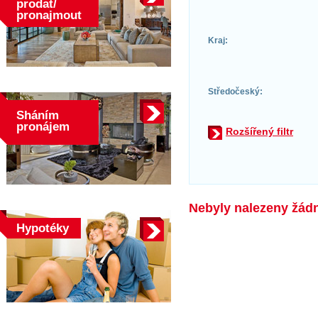
prodat/
pronajmout
Kraj:
Středočeský:
Sháním
pronájem
Rozšířený filtr
Nebyly nalezeny žádné
Hypotéky