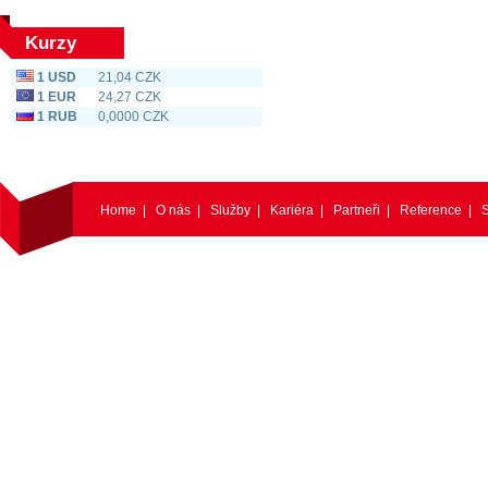
Kurzy
1 USD
21,04 CZK
1 EUR
24,27 CZK
1 RUB
0,0000 CZK
Home
|
O nás
|
Služby
|
Kariéra
|
Partneři
|
Reference
|