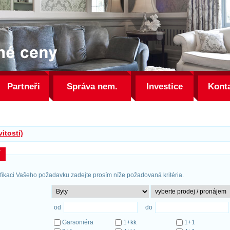
Partneři
Správa nem.
Investice
Kont
itostí)
í
ifikaci Vašeho požadavku zadejte prosím níže požadovaná kritéria.
od
do
Garsoniéra
1+kk
1+1