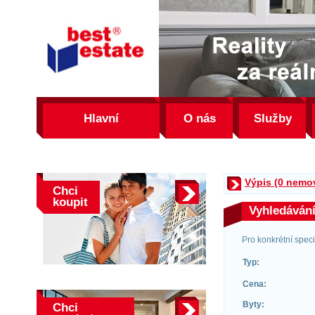
best
estate
Hlavní
O nás
Služby
Výpis (0 nemov
Chci
koupit
Vyhledáván
Pro konkrétní spec
Typ:
Cena:
Byty:
Chci