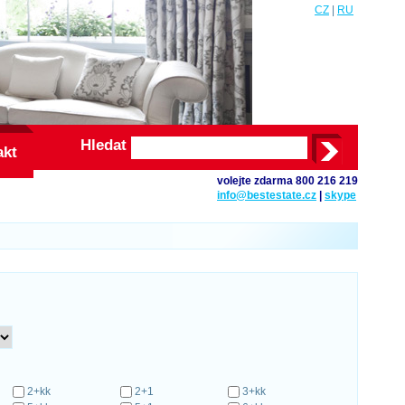
CZ
|
RU
Hledat
akt
volejte zdarma 800 216 219
info@bestestate.cz
|
skype
2+kk
2+1
3+kk