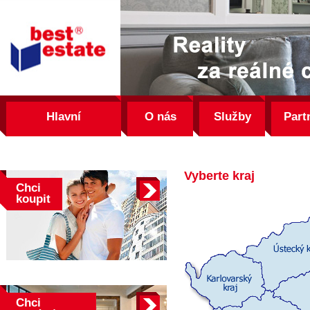
best
estate
Hlavní
O nás
Služby
Part
Vyberte kraj
Chci
koupit
Chci