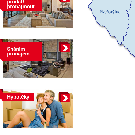
prodat/
pronajmout
Sháním
pronájem
Hypotéky