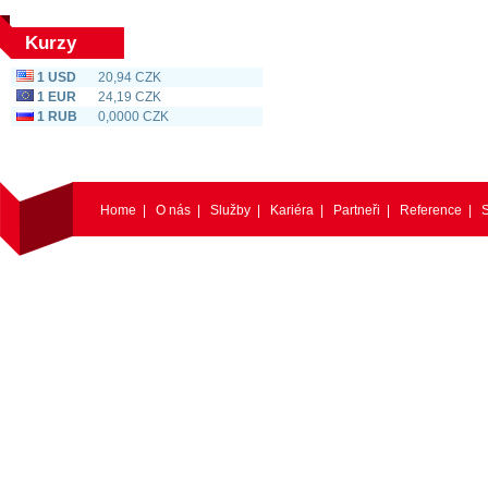
Kurzy
1 USD
20,94 CZK
1 EUR
24,19 CZK
1 RUB
0,0000 CZK
Home
|
O nás
|
Služby
|
Kariéra
|
Partneři
|
Reference
|