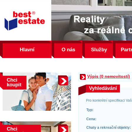
best
estate
Hlavní
O nás
Služby
Part
Výpis (0 nemovitostí)
Chci
koupit
Vyhledávání
Pro konkrétní specifikaci Va
Typ:
Cena:
Chaty a rekreační objekty:
Chci