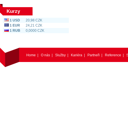
Kurzy
1 USD
20,98 CZK
1 EUR
24,21 CZK
1 RUB
0,0000 CZK
Home
|
O nás
|
Služby
|
Kariéra
|
Partneři
|
Reference
|