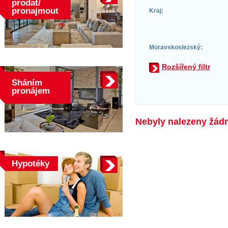
prodat/
pronajmout
Kraj:
Moravskoslezský:
Rozšířený filtr
Sháním
pronájem
Nebyly nalezeny žádné
Hypotéky