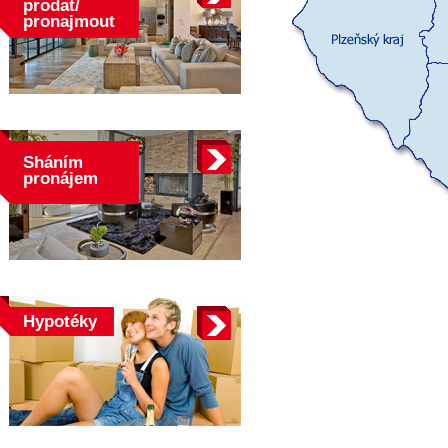
prodat/
pronajmout
Sháním
pronájem
Hypotéky