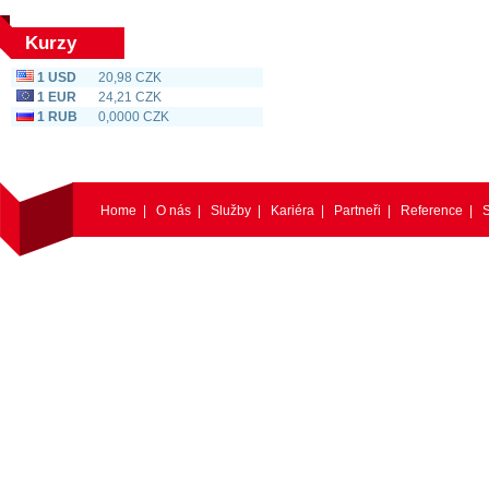
Kurzy
1 USD
20,98 CZK
1 EUR
24,21 CZK
1 RUB
0,0000 CZK
Home
|
O nás
|
Služby
|
Kariéra
|
Partneři
|
Reference
|