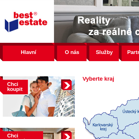
best
estate
Hlavní
O nás
Služby
Part
Vyberte kraj
Chci
koupit
Chci