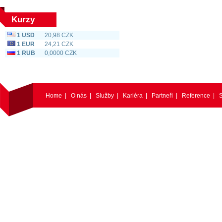
Kurzy
1 USD
20,98 CZK
1 EUR
24,21 CZK
1 RUB
0,0000 CZK
Home
|
O nás
|
Služby
|
Kariéra
|
Partneři
|
Reference
|