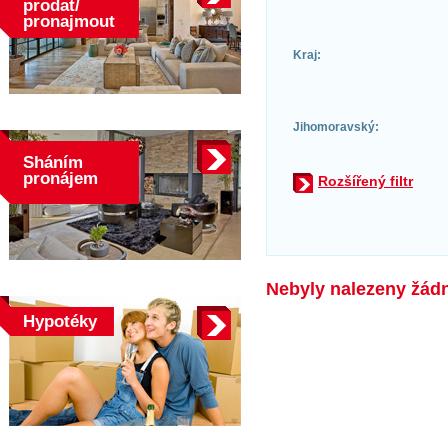
prodat/
pronajmout
Kraj:
Jihomoravský:
Sháním
pronájem
Rozšířený filtr
Nebyly nalezeny žádné
Hypotéky