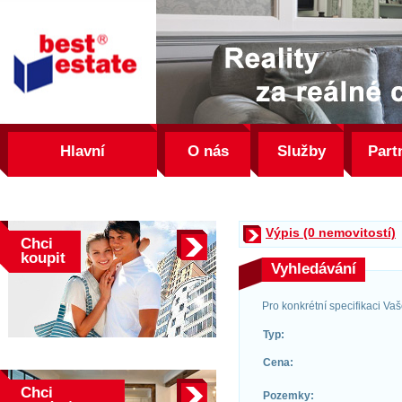
best
estate
Hlavní
O nás
Služby
Part
Výpis (0 nemovitostí)
Chci
koupit
Vyhledávání
Pro konkrétní specifikaci Va
Typ:
Cena:
Chci
Pozemky: